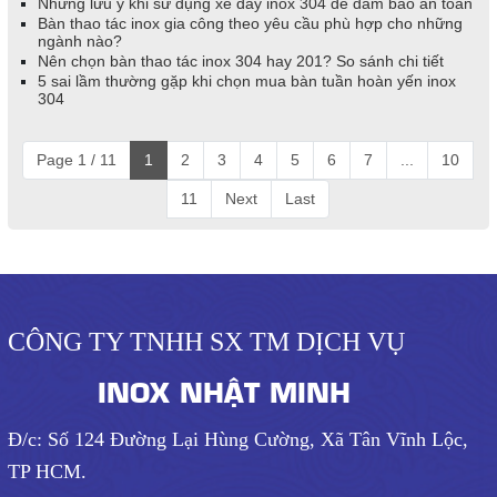
Những lưu ý khi sử dụng xe đẩy inox 304 để đảm bảo an toàn
Bàn thao tác inox gia công theo yêu cầu phù hợp cho những
ngành nào?
Nên chọn bàn thao tác inox 304 hay 201? So sánh chi tiết
5 sai lầm thường gặp khi chọn mua bàn tuần hoàn yến inox
304
Page 1 / 11
1
2
3
4
5
6
7
...
10
11
Next
Last
CÔNG TY TNHH SX TM DỊCH VỤ
INOX NHẬT MINH
Đ/c: Số 124 Đường Lại Hùng Cường, Xã Tân Vĩnh Lộc,
TP HCM.