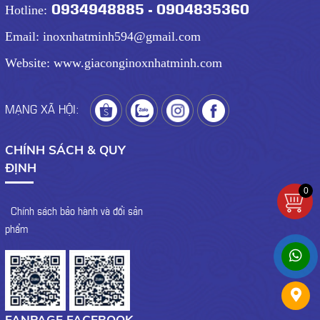
0934948885 - 0904835360
Hotline:
Email: inoxnhatminh594@gmail.com
Website: www.giaconginoxnhatminh.com
MẠNG XÃ HỘI:
CHÍNH SÁCH & QUY
ĐỊNH
0
- Chính sách bảo hành và đổi sản
phẩm
FANPAGE FACEBOOK