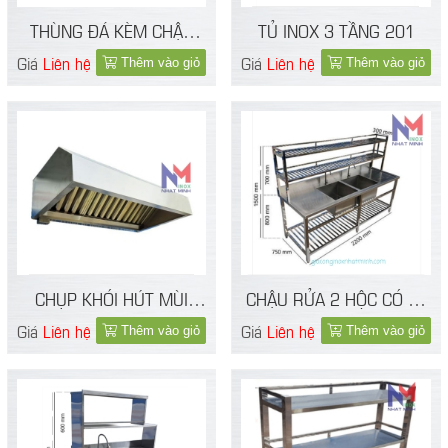
THÙNG ĐÁ KÈM CHẬU
TỦ INOX 3 TẦNG 201
RỬA INOX 201
Giá
Liên hệ
Giá
Liên hệ
Thêm vào giỏ
Thêm vào giỏ
CHỤP KHÓI HÚT MÙI
CHẬU RỬA 2 HỘC CÓ KỆ
INOX 201
INOX 304
Giá
Liên hệ
Giá
Liên hệ
Thêm vào giỏ
Thêm vào giỏ