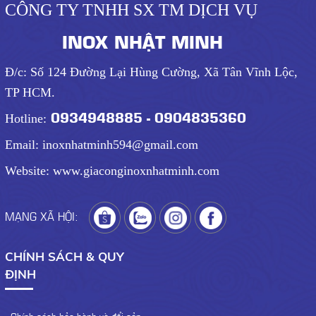
CÔNG TY TNHH SX TM DỊCH VỤ
INOX NHẬT MINH
Đ/c: Số 124 Đường Lại Hùng Cường, Xã Tân Vĩnh Lộc,
TP HCM.
0934948885 - 0904835360
Hotline:
Email: inoxnhatminh594@gmail.com
Website: www.giaconginoxnhatminh.com
MẠNG XÃ HỘI:
CHÍNH SÁCH & QUY
ĐỊNH