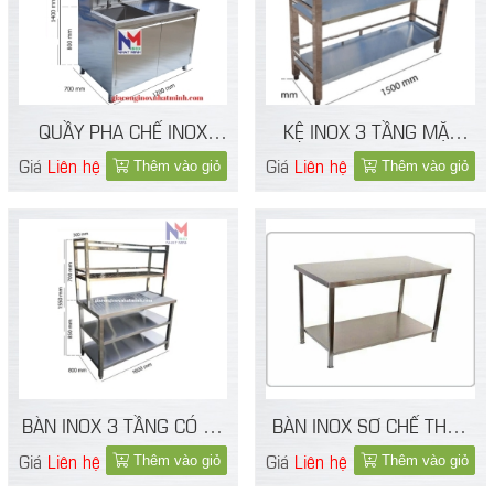
QUẦY PHA CHẾ INOX
KỆ INOX 3 TẦNG MẶT
MINI
PHẲNG
Giá
Liên hệ
Giá
Liên hệ
Thêm vào giỏ
Thêm vào giỏ
BÀN INOX 3 TẦNG CÓ KỆ
BÀN INOX SƠ CHẾ THỰC
TRÊN
PHẨM 2 TẦNG
Giá
Liên hệ
Giá
Liên hệ
Thêm vào giỏ
Thêm vào giỏ