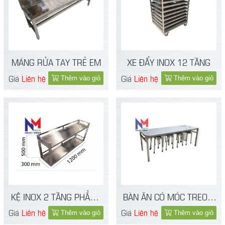
MÁNG RỬA TAY TRẺ EM
XE ĐẨY INOX 12 TẦNG
Giá
Liên hệ
Giá
Liên hệ
Thêm vào giỏ
Thêm vào giỏ
KỆ INOX 2 TẦNG PHẲNG
BÀN ĂN CÓ MÓC TREO 8
TREO TƯỜNG 1M2 304
GHẾ
Giá
Liên hệ
Giá
Liên hệ
Thêm vào giỏ
Thêm vào giỏ