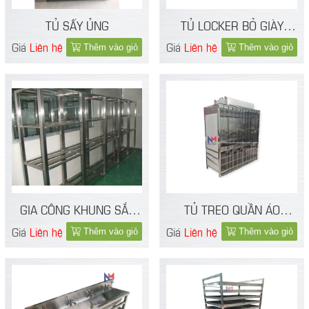
TỦ SẤY ỦNG
TỦ LOCKER BỎ GIÀY
PHÒNG SẠCH 32 NGĂN
Giá
Liên hệ
Giá
Liên hệ
Thêm vào giỏ
Thêm vào giỏ
GIA CÔNG KHUNG SẮT
TỦ TREO QUẦN ÁO
THEO YÊU CẦU
PHÒNG SẠCH
Giá
Liên hệ
Giá
Liên hệ
Thêm vào giỏ
Thêm vào giỏ