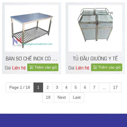
BÀN SƠ CHẾ INOX CÓ KỆ
TỦ ĐẦU GIƯỜNG Y TẾ
DƯỚI
Giá
Liên hệ
Giá
Liên hệ
Thêm vào giỏ
Thêm vào giỏ
Page 1 / 18
1
2
3
4
5
6
7
...
17
18
Next
Last