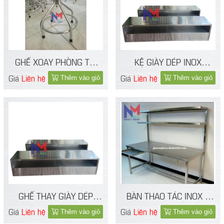
GHẾ XOAY PHÒNG THÍ
KỆ GIÀY DÉP INOX
NGHIỆM INOX 304
PHÒNG THÍ NGHIỆM
Giá
Liên hệ
Giá
Liên hệ
Thêm vào giỏ
Thêm vào giỏ
GHẾ THAY GIÀY DÉP
BÀN THAO TÁC INOX 1
INOX PHÒNG SẠCH 304
TẦNG
Giá
Liên hệ
Giá
Liên hệ
Thêm vào giỏ
Thêm vào giỏ