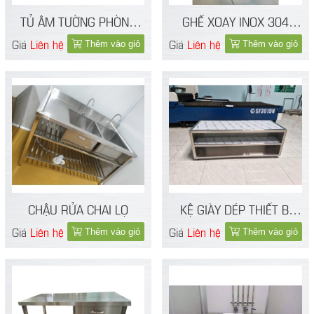
TỦ ÂM TƯỜNG PHÒNG
GHẾ XOAY INOX 304
THÍ NGHIỆM
PHÒNG THÍ NGHIỆM
Giá
Liên hệ
Giá
Liên hệ
Thêm vào giỏ
Thêm vào giỏ
TĂNG CHỈNH ĐƯỢC
CHIỀU CAO
CHẬU RỬA CHAI LỌ
KỆ GIÀY DÉP THIẾT BỊ
INOX PHÒNG SẠCH
Giá
Liên hệ
Giá
Liên hệ
Thêm vào giỏ
Thêm vào giỏ