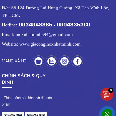
Đ/c: Số 124 Đường Lại Hùng Cường, Xã Tân Vĩnh Lộc,
TP HCM.
0934948885 - 0904835360
Hotline:
Email: inoxnhatminh594@gmail.com
Website: www.giaconginoxnhatminh.com
MẠNG XÃ HỘI:
CHÍNH SÁCH & QUY
ĐỊNH
0
- Chính sách bảo hành và đổi sản
phẩm