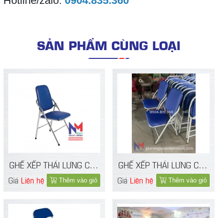
Hotline/zalo:
0904.835.360
SẢN PHẨM CÙNG LOẠI
GHẾ XẾP THÁI LƯNG CAO
GHẾ XẾP THÁI LƯNG CAO
CHÂN INOX
CHÂN SƠN
Giá
Liên hệ
Giá
Liên hệ
Thêm vào giỏ
Thêm vào giỏ