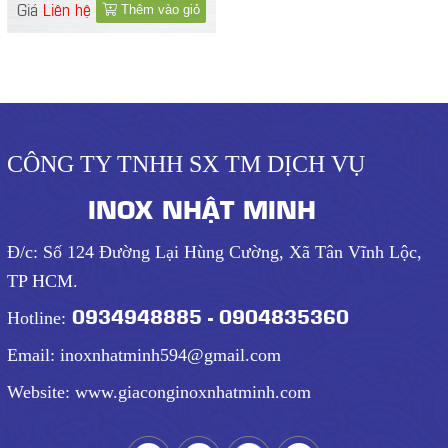
KHUNG INOX
Giá
Liên hệ
Thêm vào giỏ
CÔNG TY TNHH SX TM DỊCH VỤ
INOX NHẬT MINH
Đ/c: Số 124 Đường Lại Hùng Cường, Xã Tân Vĩnh Lộc,
TP HCM.
0934948885 - 0904835360
Hotline:
Email: inoxnhatminh594@gmail.com
Website: www.giaconginoxnhatminh.com