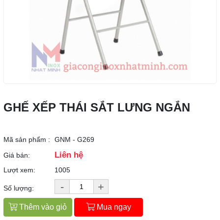
GHẾ XẾP THÁI SẮT LƯNG NGẮN
Mã sản phẩm :
GNM - G269
Liên hệ
Giá bán:
Lượt xem:
1005
-
+
Số lượng:
Thêm vào giỏ
Mua ngay