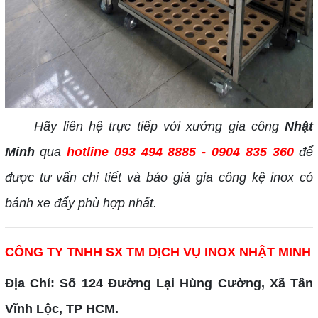
Hãy liên hệ trực tiếp với xưởng gia công
Nhật
Minh
qua
hotline 093 494 8885 - 0904 835 360
để
được tư vấn chi tiết và báo giá gia công kệ inox có
bánh xe đẩy phù hợp nhất.
CÔNG TY TNHH SX TM DỊCH VỤ INOX NHẬT MINH
Địa Chỉ: Số 124 Đường Lại Hùng Cường, Xã Tân
Vĩnh Lộc, TP HCM.