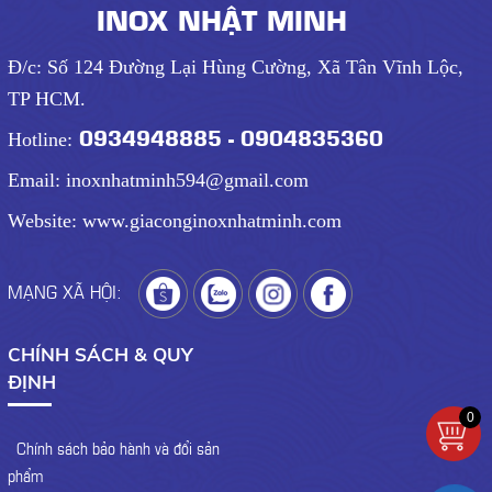
INOX NHẬT MINH
Đ/c: Số 124 Đường Lại Hùng Cường, Xã Tân Vĩnh Lộc,
TP HCM.
0934948885 - 0904835360
Hotline:
Email: inoxnhatminh594@gmail.com
Website: www.giaconginoxnhatminh.com
MẠNG XÃ HỘI:
CHÍNH SÁCH & QUY
ĐỊNH
0
- Chính sách bảo hành và đổi sản
phẩm