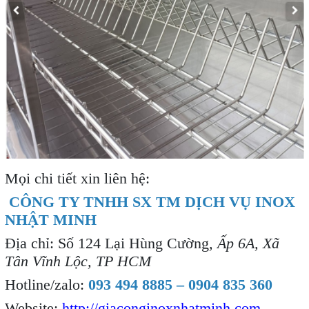
Mọi chi tiết xin liên hệ:
CÔNG TY TNHH SX TM DỊCH VỤ INOX
NHẬT MINH
Địa chỉ: Số 124 Lại Hùng Cường
, Ấp 6A, Xã
Tân Vĩnh Lộc, TP HCM
Hotline/zalo:
093 494 8885 – 0904 835 360
Website:
http://giaconginoxnhatminh.com