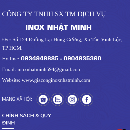
CÔNG TY TNHH SX TM DỊCH VỤ
INOX NHẬT MINH
Đ/c: Số 124 Đường Lại Hùng Cường, Xã Tân Vĩnh Lộc,
TP HCM.
0934948885 - 0904835360
Hotline:
Email: inoxnhatminh594@gmail.com
Website: www.giaconginoxnhatminh.com
MẠNG XÃ HỘI:
CHÍNH SÁCH & QUY
ĐỊNH