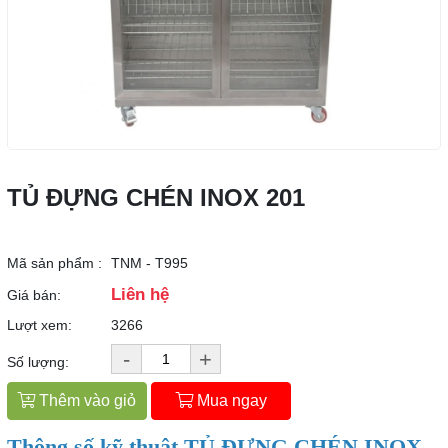
TỦ ĐỰNG CHÉN INOX 201
Mã sản phẩm :
TNM - T995
Liên hệ
Giá bán:
Lượt xem:
3266
-
+
Số lượng:
Thêm vào giỏ
Mua ngay
Thông số kỹ thuật TỦ ĐỰNG CHÉN INOX