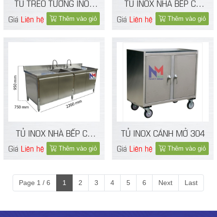
TỦ TREO TƯỜNG INOX
TỦ INOX NHÀ BẾP CÓ
304
BỒN RỬA 304
Giá
Liên hệ
Giá
Liên hệ
Thêm vào giỏ
Thêm vào giỏ
TỦ INOX NHÀ BẾP CÓ
TỦ INOX CÁNH MỞ 304
BỒN RỬA 201
Giá
Liên hệ
Giá
Liên hệ
Thêm vào giỏ
Thêm vào giỏ
Page 1 / 6
1
2
3
4
5
6
Next
Last