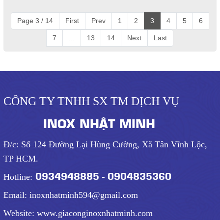
Page 3 / 14
First
Prev
1
2
3
4
5
6
7
...
13
14
Next
Last
CÔNG TY TNHH SX TM DỊCH VỤ
INOX NHẬT MINH
Đ/c: Số 124 Đường Lại Hùng Cường, Xã Tân Vĩnh Lộc,
TP HCM.
0934948885 - 0904835360
Hotline:
Email: inoxnhatminh594@gmail.com
Website: www.giaconginoxnhatminh.com