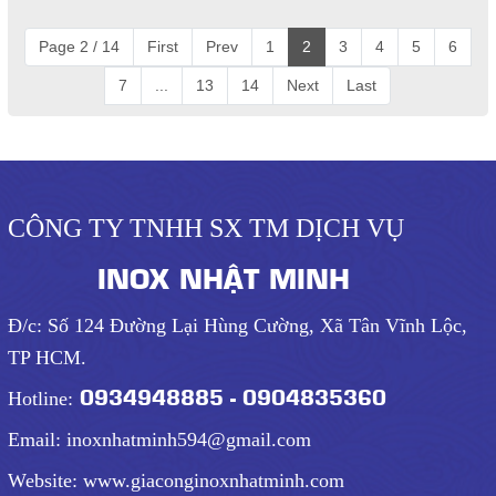
Page 2 / 14
First
Prev
1
2
3
4
5
6
7
...
13
14
Next
Last
CÔNG TY TNHH SX TM DỊCH VỤ
INOX NHẬT MINH
Đ/c: Số 124 Đường Lại Hùng Cường, Xã Tân Vĩnh Lộc,
TP HCM.
0934948885 - 0904835360
Hotline:
Email: inoxnhatminh594@gmail.com
Website: www.giaconginoxnhatminh.com