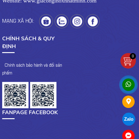
Website: www.giaconginoxnhatminh.com
MẠNG XÃ HỘI:
CHÍNH SÁCH & QUY
ĐỊNH
0
- Chính sách bảo hành và đổi sản
phẩm
FANPAGE FACEBOOK
Zalo