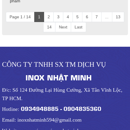
phẩm
Page 1 / 14
1
2
3
4
5
6
7
...
13
14
Next
Last
CÔNG TY TNHH SX TM DỊCH VỤ
INOX NHẬT MINH
Đ/c: Số 124 Đường Lại Hùng Cường, Xã Tân Vĩnh Lộc,
TP HCM.
0934948885 - 0904835360
Hotline:
Email: inoxnhatminh594@gmail.com